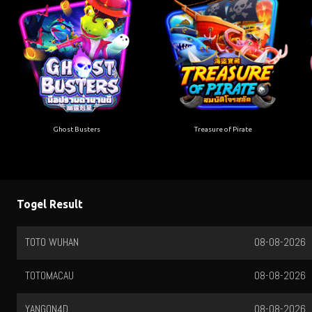
Ghost Busters
Treasure of Pirate
Togel Result
TOTO WUHAN
08-08-2026
TOTOMACAU
08-08-2026
YANGON4D
08-08-2026